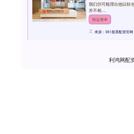
我们仍可梳理出他以轻
并不相....
恒运资本
来源：361股票配资官网
利鸿网配
4
深证成指
14311.01
39.68
1.02%
200.