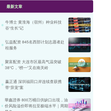
最新文章
牛博士 黄淮海（宿州）种业科技
谷“生长”记
弘益配资 845名西部计划志愿者赴
桂服务
聚富配资 大连市区最高气温突破
38℃，“榜一”又在南关岭
赢正通 深圳福田口岸连续查获携
带“异宠”案
華鑫證券 800万桶日供缺口出现，油
价风险溢价即将拉至极端水平｜周期