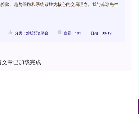
仓控险、趋势跟踪和系统致胜为核心的交易理念。我与苏冰先生
分类：炒股配资平台
查看：191
日期：03-19
资文章已加载完成
沪深300
4694.44
89
1.42%
43.13
0.93