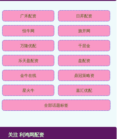
广禾配资
日昇配资
恒牛网
旗开网
万隆优配
千层金
乐天盈配资
盘配资
金牛在线
鼎冠策略资
星火牛
嘉汇优配
全部话题标签
关注 利鸿网配资