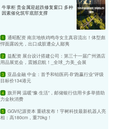
牛掌柜 贵金属迎超跌修复窗口 多种
因素催化筑牢底部支撑
通昭配资 南京地铁鸡鸣寺女主真容流出！体型彪
1
悍面露凶光，出口成脏遭众人鄙夷
益配资 展台设计搭建公司：第三十一届广州酒店
2
用品展览会，震撼启航！_全球_力美_会展
亚晶金融 中金：首予和铂医药-B“跑赢行业”评级
3
目标价134港元
旗开网 温暖“豫·生活”，邮储银行信用卡多举措助
4
力金秋消费
GGV纪源资本 重磅发布！宇树科技最新机器人亮
5
相：高180cm，重70kg！