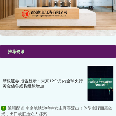
推荐资讯
摩根证券 报告显示：未来12个月内全球央行
黄金储备或将继续增加
通昭配资 南京地铁鸡鸣寺女主真容流出！体型彪悍面露凶
1
光，出口成脏遭众人鄙夷