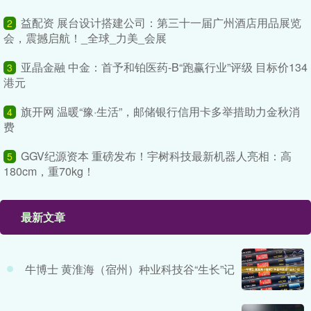
益配资 展台设计搭建公司：第三十一届广州酒店用品展览
2
会，震撼启航！_全球_力美_会展
亚晶金融 中金：首予和铂医药-B“跑赢行业”评级 目标价134
3
港元
旗开网 温暖“豫·生活”，邮储银行信用卡多举措助力金秋消
4
费
GGV纪源资本 重磅发布！宇树科技最新机器人亮相：高
5
180cm，重70kg！
最新文章
牛博士 黄淮海（宿州）种业科技谷“生长”记