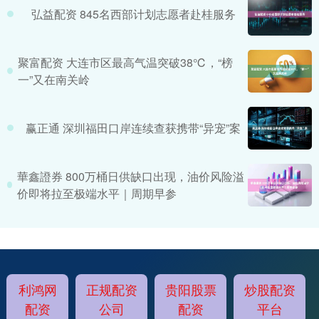
弘益配资 845名西部计划志愿者赴桂服务
聚富配资 大连市区最高气温突破38℃，“榜
一”又在南关岭
赢正通 深圳福田口岸连续查获携带“异宠”案
華鑫證券 800万桶日供缺口出现，油价风险溢
价即将拉至极端水平｜周期早参
利鸿网
正规配资
贵阳股票
炒股配资
配资
公司
配资
平台