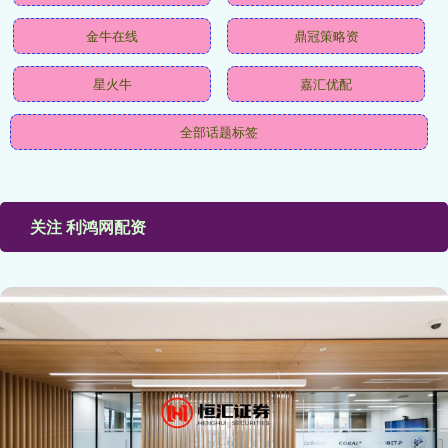
金牛在线
鼎冠策略资
星火牛
嘉汇优配
全部话题标签
关注 利鸿网配资