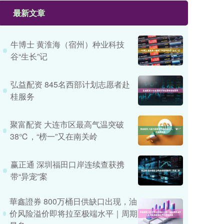
最新文章
牛博士 黄淮海（宿州）种业科技
谷“生长”记
弘益配资 845名西部计划志愿者赴
桂服务
聚富配资 大连市区最高气温突破
38℃，“榜一”又在南关岭
赢正通 深圳福田口岸连续查获携
带“异宠”案
華鑫證券 800万桶日供缺口出现，油
价风险溢价即将拉至极端水平｜周期