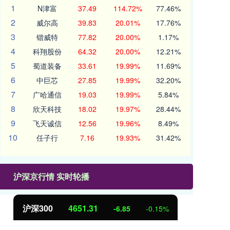
1
N津富
37.49
114.72%
77.46%
2
威尔高
39.83
20.01%
17.76%
3
锴威特
77.82
20.00%
1.17%
4
科翔股份
64.32
20.00%
12.21%
5
蜀道装备
33.61
19.99%
11.69%
6
中巨芯
27.85
19.99%
32.20%
7
广哈通信
19.03
19.99%
5.84%
8
欣天科技
18.02
19.97%
28.44%
9
飞天诚信
12.56
19.96%
8.49%
10
任子行
7.16
19.93%
31.42%
沪深京行情 实时轮播
沪深300
4651.31
北证50
-6.85
-0.15%