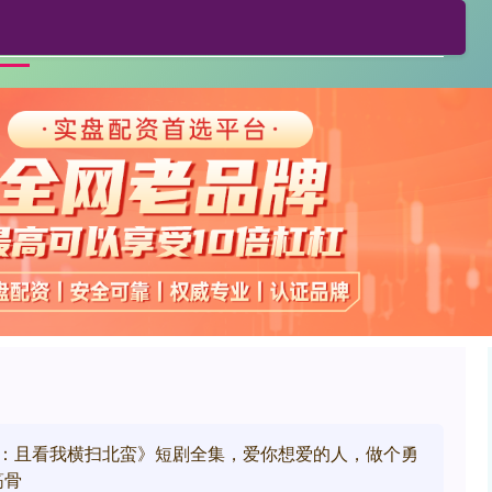
利鸿网配资
正规配资公司
贵阳股票配资
首页
强：且看我横扫北蛮》短剧全集，爱你想爱的人，做个勇
筋骨