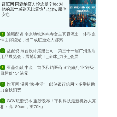
普汇网 阿森纳官方悼念曼宁格: 对
他的离世感到无比震惊与悲伤, 愿他
安息
通昭配资 南京地铁鸡鸣寺女主真容流出！体型彪
1
悍面露凶光，出口成脏遭众人鄙夷
益配资 展台设计搭建公司：第三十一届广州酒店
2
用品展览会，震撼启航！_全球_力美_会展
亚晶金融 中金：首予和铂医药-B“跑赢行业”评级
3
目标价134港元
旗开网 温暖“豫·生活”，邮储银行信用卡多举措助
4
力金秋消费
GGV纪源资本 重磅发布！宇树科技最新机器人亮
5
相：高180cm，重70kg！