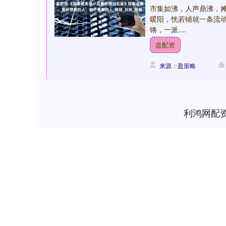
市集如沸，人声鼎沸，
暖阳，恍若铺就一条流
锵，一派....
盘配资
来源：盈策略
利鸿网配
上证指数
3900.35
-0.01%
21.92
0.57%