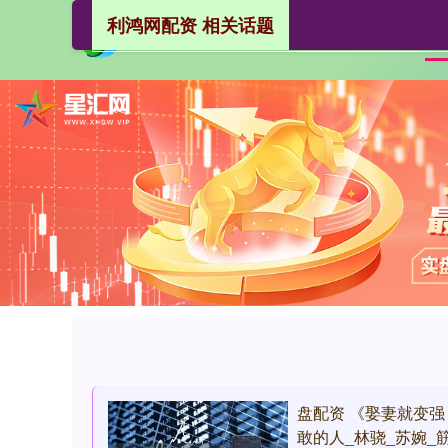
利鸿网配资 相关话题
盘配资 《娶妻就变
敢的人_林骁_苏婉_