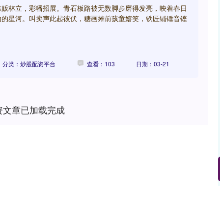
摊贩林立，彩幡招展。青石板路被无数脚步磨得发亮，映着春日
动的星河。叫卖声此起彼伏，糖画摊前孩童嬉笑，铁匠铺锤音铿
分类：炒股配资平台
查看：103
日期：03-21
资文章已加载完成
深证成指
14110.12
-34.08
-0.24%