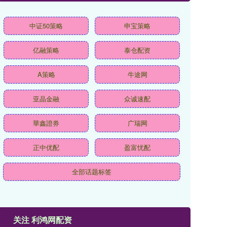
中证50策略
申宝策略
亿融策略
泰仓配资
A策略
牛途网
亚晶金融
众诚速配
華鑫證券
广瑞网
正中优配
盈富忧配
全部话题标签
关注 利鸿网配资