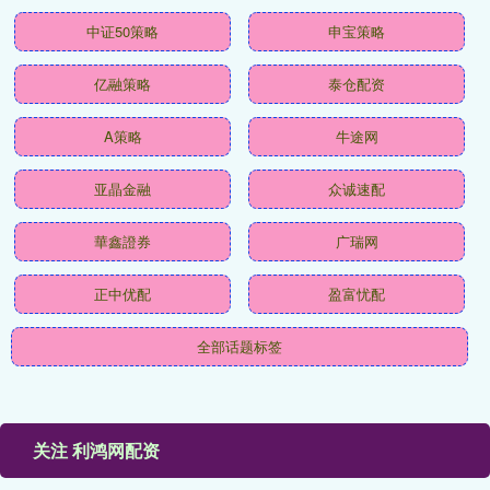
中证50策略
申宝策略
亿融策略
泰仓配资
A策略
牛途网
亚晶金融
众诚速配
華鑫證券
广瑞网
正中优配
盈富忧配
全部话题标签
关注 利鸿网配资