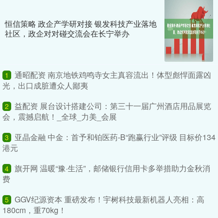
恒信策略 政企产学研对接 银发科技产业落地
社区，政企对对碰交流会在长宁举办
通昭配资 南京地铁鸡鸣寺女主真容流出！体型彪悍面露凶
1
光，出口成脏遭众人鄙夷
益配资 展台设计搭建公司：第三十一届广州酒店用品展览
2
会，震撼启航！_全球_力美_会展
亚晶金融 中金：首予和铂医药-B“跑赢行业”评级 目标价134
3
港元
旗开网 温暖“豫·生活”，邮储银行信用卡多举措助力金秋消
4
费
GGV纪源资本 重磅发布！宇树科技最新机器人亮相：高
5
180cm，重70kg！