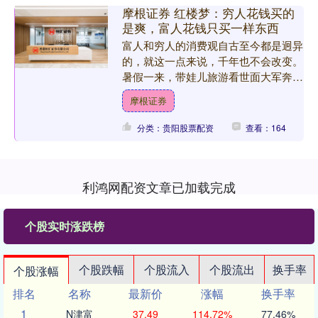
摩根证券 红楼梦：穷人花钱买的
是爽，富人花钱只买一样东西
富人和穷人的消费观自古至今都是迥异
的，就这一点来说，千年也不会改变。
暑假一来，带娃儿旅游看世面大军奔赴
祖国甚至世界各地，妈妈们心里都有一
摩根证券
个虽然没有明说却时刻存....
分类：贵阳股票配资
查看：164
利鸿网配资文章已加载完成
个股实时涨跌榜
个股跌幅
个股流入
个股流出
换手率
个股涨幅
排名
名称
最新价
涨幅
换手率
1
N津富
37.49
114.72%
77.46%