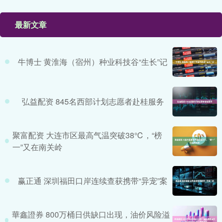
最新文章
牛博士 黄淮海（宿州）种业科技谷“生长”记
弘益配资 845名西部计划志愿者赴桂服务
聚富配资 大连市区最高气温突破38℃，“榜
一”又在南关岭
赢正通 深圳福田口岸连续查获携带“异宠”案
華鑫證券 800万桶日供缺口出现，油价风险溢