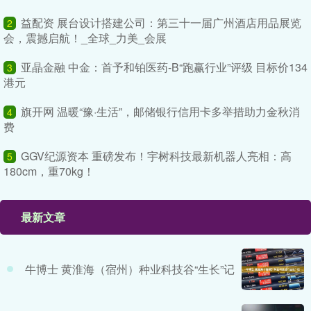
益配资 展台设计搭建公司：第三十一届广州酒店用品展览
2
会，震撼启航！_全球_力美_会展
亚晶金融 中金：首予和铂医药-B“跑赢行业”评级 目标价134
3
港元
旗开网 温暖“豫·生活”，邮储银行信用卡多举措助力金秋消
4
费
GGV纪源资本 重磅发布！宇树科技最新机器人亮相：高
5
180cm，重70kg！
最新文章
牛博士 黄淮海（宿州）种业科技谷“生长”记