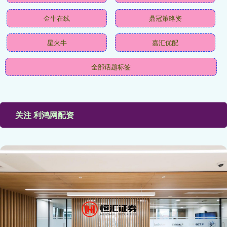
金牛在线
鼎冠策略资
星火牛
嘉汇优配
全部话题标签
关注 利鸿网配资