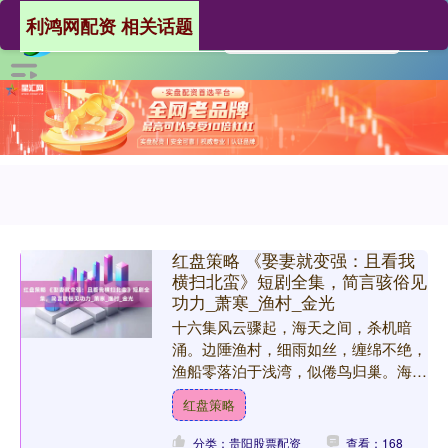
利鸿网配资 相关话题
红盘策略 《娶妻就变强：且看我
横扫北蛮》短剧全集，简言骇俗见
功力_萧寒_渔村_金光
十六集风云骤起，海天之间，杀机暗
涌。边陲渔村，细雨如丝，缠绵不绝，
渔船零落泊于浅湾，似倦鸟归巢。海浪
拍岸，声声如诉，似在低语着尘封的宿
红盘策略
命。主角萧寒，本是落魄书生....
分类：贵阳股票配资
查看：168