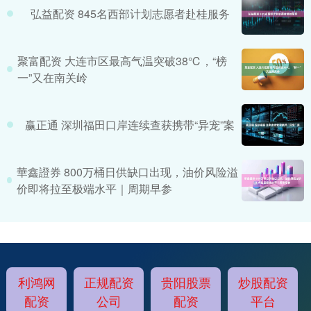
弘益配资 845名西部计划志愿者赴桂服务
聚富配资 大连市区最高气温突破38℃，“榜
一”又在南关岭
赢正通 深圳福田口岸连续查获携带“异宠”案
華鑫證券 800万桶日供缺口出现，油价风险溢
价即将拉至极端水平｜周期早参
利鸿网
正规配资
贵阳股票
炒股配资
配资
公司
配资
平台