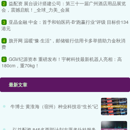
益配资 展台设计搭建公司：第三十一届广州酒店用品展览
2
会，震撼启航！_全球_力美_会展
亚晶金融 中金：首予和铂医药-B“跑赢行业”评级 目标价134
3
港元
旗开网 温暖“豫·生活”，邮储银行信用卡多举措助力金秋消
4
费
GGV纪源资本 重磅发布！宇树科技最新机器人亮相：高
5
180cm，重70kg！
最新文章
牛博士 黄淮海（宿州）种业科技谷“生长”记
弘益配资 845名西部计划志愿者赴桂服务