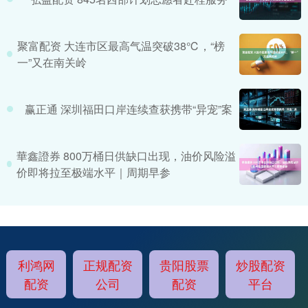
聚富配资 大连市区最高气温突破38℃，“榜
一”又在南关岭
赢正通 深圳福田口岸连续查获携带“异宠”案
華鑫證券 800万桶日供缺口出现，油价风险溢
价即将拉至极端水平｜周期早参
利鸿网
正规配资
贵阳股票
炒股配资
配资
公司
配资
平台