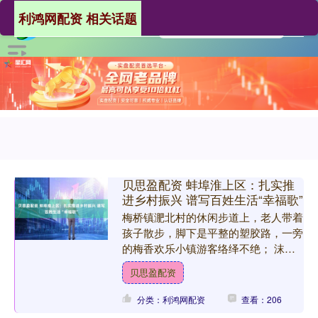
利鸿网配资 相关话题
贝思盈配资 蚌埠淮上区：扎实推
进乡村振兴 谱写百姓生活“幸福歌”
梅桥镇淝北村的休闲步道上，老人带着
孩子散步，脚下是平整的塑胶路，一旁
的梅香欢乐小镇游客络绎不绝； 沫河
口镇的田野上，4000余亩红高粱褪去
贝思盈配资
青涩，沉甸甸的穗子在微....
分类：利鸿网配资
查看：206