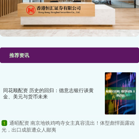
推荐资讯
同花顺配资 历史的回归：德意志银行谈黄
金、美元与货币未来
通昭配资 南京地铁鸡鸣寺女主真容流出！体型彪悍面露凶
1
光，出口成脏遭众人鄙夷