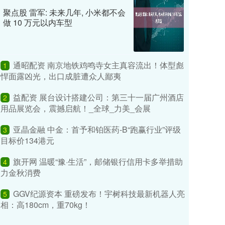
聚点股 雷军: 未来几年, 小米都不会
做 10 万元以内车型
通昭配资 南京地铁鸡鸣寺女主真容流出！体型彪
1
悍面露凶光，出口成脏遭众人鄙夷
益配资 展台设计搭建公司：第三十一届广州酒店
2
用品展览会，震撼启航！_全球_力美_会展
亚晶金融 中金：首予和铂医药-B“跑赢行业”评级
3
目标价134港元
旗开网 温暖“豫·生活”，邮储银行信用卡多举措助
4
力金秋消费
GGV纪源资本 重磅发布！宇树科技最新机器人亮
5
相：高180cm，重70kg！