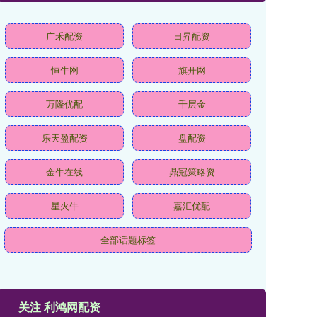
广禾配资
日昇配资
恒牛网
旗开网
万隆优配
千层金
乐天盈配资
盘配资
金牛在线
鼎冠策略资
星火牛
嘉汇优配
全部话题标签
关注 利鸿网配资