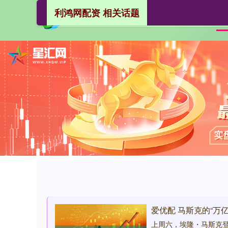
利鸿网配资 相关话题
爱优配 马斯克的“万
上周六，埃隆・马斯克登