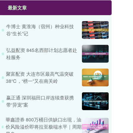
最新文章
牛博士 黄淮海（宿州）种业科技
谷“生长”记
弘益配资 845名西部计划志愿者赴
桂服务
聚富配资 大连市区最高气温突破
38℃，“榜一”又在南关岭
赢正通 深圳福田口岸连续查获携
带“异宠”案
華鑫證券 800万桶日供缺口出现，油
价风险溢价即将拉至极端水平｜周期