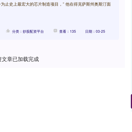
为止史上最宏大的芯片制造项目，” 他在得克萨斯州奥斯汀面
分类：炒股配资平台
查看：135
日期：03-25
资文章已加载完成
沪深300
4689.96
.31%
38.65
0.83%