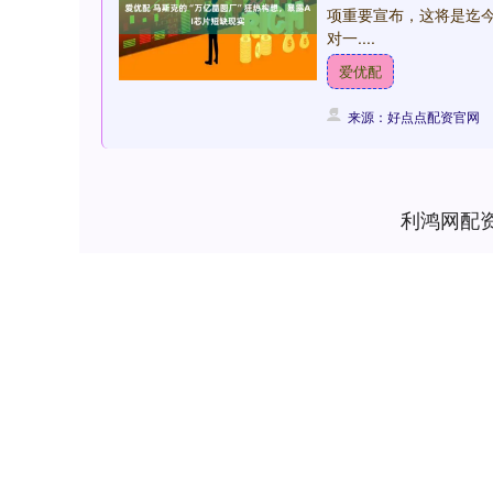
项重要宣布，这将是迄今
对一....
爱优配
来源：好点点配资官网
利鸿网配
深证成指
14295.08
.16
0.49%
184.96
1