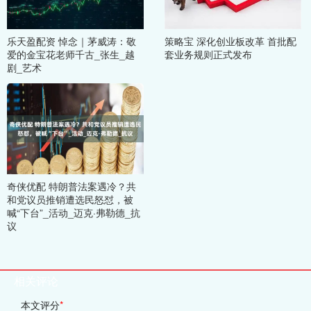
乐天盈配资 悼念｜茅威涛：敬
策略宝 深化创业板改革 首批配
爱的金宝花老师千古_张生_越
套业务规则正式发布
剧_艺术
奇侠优配 特朗普法案遇冷？共
和党议员推销遭选民怒怼，被
喊“下台”_活动_迈克·弗勒德_抗
议
相关评论
本文评分
*