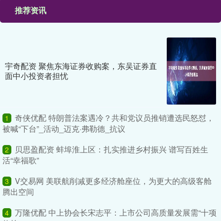
推荐资讯
宇奇配资 聚焦东海证券收购案，东吴证券直
面中小投资者担忧
奇侠优配 特朗普法案遇冷？共和党议员推销遭选民怒怼，
1
被喊“下台”_活动_迈克·弗勒德_抗议
贝思盈配资 蚌埠淮上区：扎实推进乡村振兴 谱写百姓生
2
活“幸福歌”
V交易网 美联航削减更多经济舱座位，为更大的高级客舱
3
腾出空间
万隆优配 中上协会长宋志平：上市公司高质量发展需“十项
4