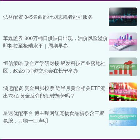
弘益配资 845名西部计划志愿者赴桂服务
華鑫證券 800万桶日供缺口出现，油价风险溢价
即将拉至极端水平｜周期早参
恒信策略 政企产学研对接 银发科技产业落地社
区，政企对对碰交流会在长宁举办
鸿运配资 资金用脚投票 近半月黄金相关ETF流
出73亿 黄金反弹能扭转颓势吗？
星速优配平台 博主曝网红宠物食品猫条含三聚
氰胺，万物一口声明